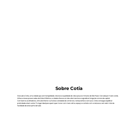
Sobre Cotia
Descubra Cotia, uma cidade que une tranquilidade, natureza e qualidade de vida a poucos minutos de São Paulo. Cercada por muito verde,
trilhas e áreas preservadas da Mata Atlântica, a cidade oferece um dia a dia mais leve e agradável, longe da correria da capital.
Com bairros acolhedores, clima de interior e uma boa variedade de comércios, restaurantes e serviços, Cotia consegue equilibrar
praticidade e bem-estar. É o lugar ideal para quem quer morar com mais calma, espaço e contato com a natureza, sem abrir mão da
facilidade de estar perto de tudo.