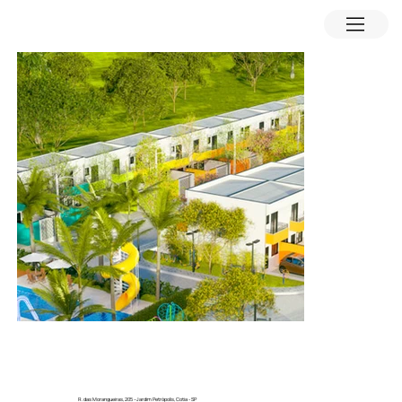
R. das Morangueiras, 205 –Jardim Petrópolis, Cotia - SP