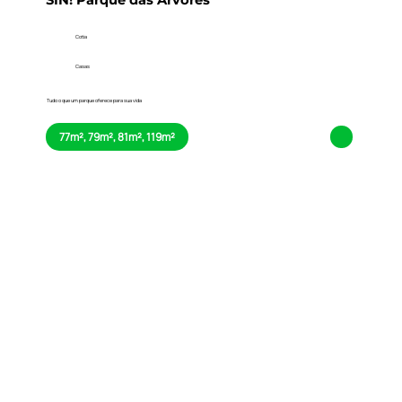
SIN! Parque das Árvores
Cotia
Casas
Tudo o que um parque oferece para sua vida
77m², 79m², 81m², 119m²