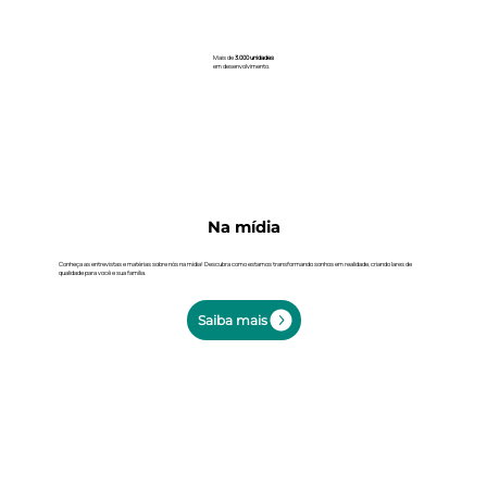
Mais de
3.000 unidades
em desenvolvimento.
Na mídia
Conheça as entrevistas e matérias sobre nós na mídia! Descubra como estamos transformando sonhos em realidade, criando lares de
qualidade para você e sua família.
Saiba mais