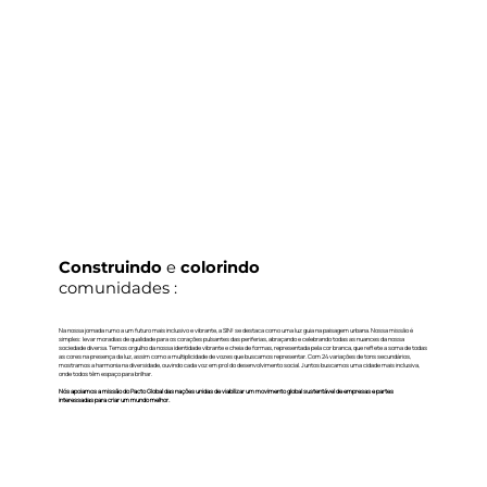
Construindo
e
colorindo
comunidades :
Na nossa jornada rumo a um futuro mais inclusivo e vibrante, a SIN! se destaca como uma luz guia na paisagem urbana. Nossa missão é
simples: levar moradias de qualidade para os corações pulsantes das periferias, abraçando e celebrando todas as nuances da nossa
sociedade diversa. Temos orgulho da nossa identidade vibrante e cheia de formas, representada pela cor branca, que reflete a soma de todas
as cores na presença da luz, assim como a multiplicidade de vozes que buscamos representar. Com 24 variações de tons secundários,
mostramos a harmonia na diversidade, ouvindo cada voz em prol do desenvolvimento social. Juntos buscamos uma cidade mais inclusiva,
onde todos têm espaço para brilhar.
Nós apoiamos a missão do Pacto Global das nações unidas de viabilizar um movimento global sustentável de empresas e partes
interessadas para criar um mundo melhor.