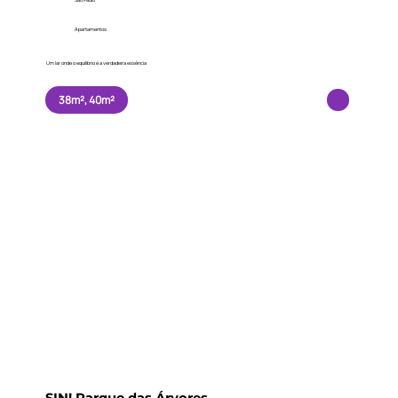
São Paulo
Apartamentos
Um lar onde o equilíbrio é a verdadeira essência
38m², 40m²