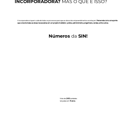
INCORPORADORA?
MAS O QUE É ISSO?
A incorporadora é quem cuida de todos os processos para que as obras dos empreendimentos aconteçam.
Pense nela como uma ponte
que conecta todas as áreas necessárias em um projeto imobiliário: jurídica, administrativa, engenharia, vendas, entre outras.
Números
da
SIN!
Mais de
2.800
unidades
lançadas em
15 anos.