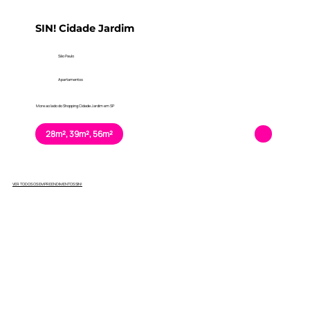
SIN! Cidade Jardim
São Paulo
Apartamentos
More ao lado do Shopping Cidade Jardim em SP
28m², 39m², 56m²
VER TODOS OS EMPREENDIMENTOS SIN!